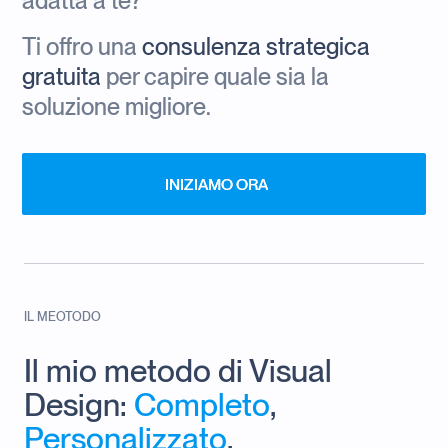
adatta a te?
Ti offro una
consulenza strategica
gratuita
per capire quale sia la
soluzione migliore.
INIZIAMO ORA
INIZIAMO ORA
IL MEOTODO
Il mio metodo di Visual
Design:
Completo
,
Personalizzato
,