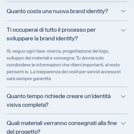
Espansione su nuovi materiali
Quanto costa una nuova brand identity?
Il prezzo può variare a seconda del progetto, tuttavia puoi
Ti occuperai di tutto il processo per
visitare la
mia pagina dei prezzi
per avere un'idea dei prezzi
sviluppare la brand identity?
di partenza per i miei servizi.
Sì, seguo ogni fase: ricerca, progettazione del logo,
sviluppo dei materiali e consegna. Tu dovrai solo
condividere le informazioni che ritieni importanti, al resto
penserò io. La trasparenza dei costi per servizi accessori
sarà sempre garantita
Quanto tempo richiede creare un’identità
visiva completa?
Dipende dalle necessità del progetto. Per la progettazione
Quali materiali verranno consegnati alla fine
di un logo e la creazione dei materiali base, le tempistiche
del progetto?
vanno generalmente dagli 1 ai 2 mesi. I dettagli verranno