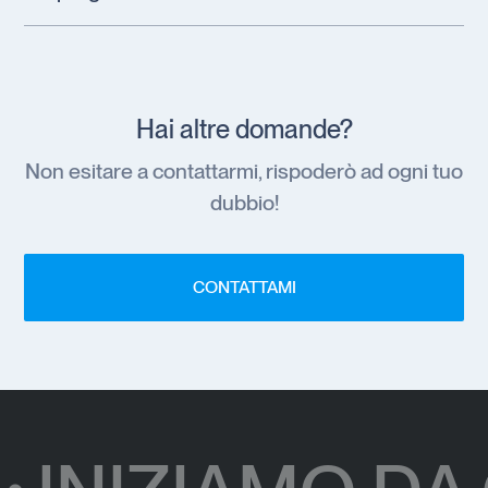
concordati in fase di preventivo.
Alla fine del progetto ti verranno consegnati tutti i file
principali in vari formati (per stampa e web), insieme a un
brandbook che descrive come utilizzare al meglio l’identità
visiva in diversi contesti.
Hai altre domande?
Non esitare a contattarmi, rispoderò ad ogni tuo
dubbio!
CONTATTAMI