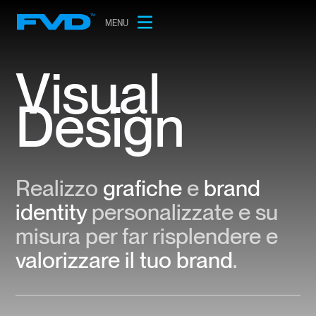
MENU
Visual
Design
Realizzo
grafiche
e
brand
identity
personalizzate e su
misura per far risplendere e
valorizzare il tuo brand
.